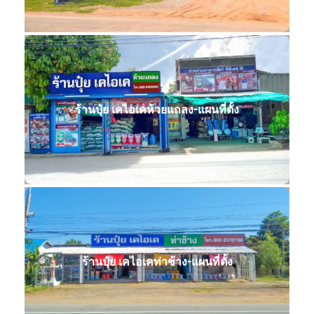
ร้านปุ๋ย เคไอเคห้วยแถลง-แผนที่ตั้ง
ร้านปุ๋ย เคไอเคท่าช้าง-แผนที่ตั้ง