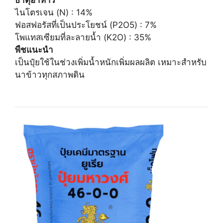
ธาตุอาหาร
ไนโตรเจน (N) : 14%
ฟอสฟอรัสที่เป็นประโยชน์ (P2O5) : 7%
โพแทสเซียมที่ละลายน้ำ (K2O) : 35%
พืชแนะนำ
เป็นปุ๋ยใช้ในช่วงเพิ่มน้ำหนักเพิ่มผลผลิต เหมาะสำหรับ
นาข้าวทุกสภาพดิน