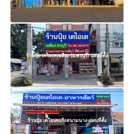
ร้านปุ๋ย เคไอเคเฉลียง (อ.ครบุรี) แผนที่ตั้ง
ร้านปุ๋ย เคไอเคแก้งสนามนาง-แผนที่ตั้ง