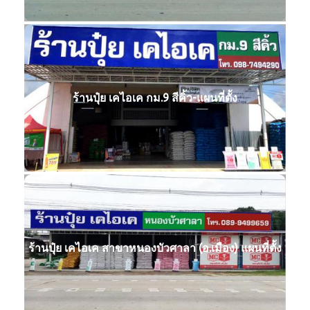
ร้านปุ๋ย เคไอเค กม.9 สีคิ้ว-แผนที่ตั้ง
ร้านปุ๋ย เคไอเค สาขาหนองบัวศาลา (อ.เมือง) แผนที่ตั้ง