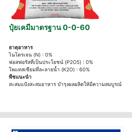
ปุ๋ยเคมีมาตรฐาน 0-0-60
ธาตุอาหาร
ไนโตรเจน (N) : 0%
ฟอสฟอรัสที่เป็นประโยชน์ (P2O5) : 0%
โพแทสเซียมที่ละลายน้ำ (K2O) : 60%
พืชแนะนำ
สะสมแป้งสะสมอาหาร บำรุงผลผลิตให้มีความสมบูรณ์