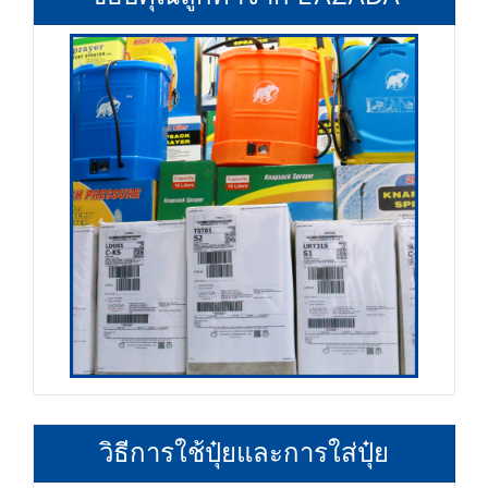
วิธีการใช้ปุ๋ยและการใส่ปุ๋ย