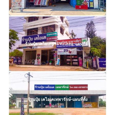
ร้านปุ๋ย เคไอเคขามทะเลสอ-แผนที่ตั้ง
ร้านปุ๋ย เคไอเคเทพารักษ์-แผนที่ตั้ง