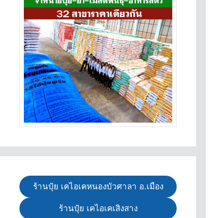
ร้านปุ๋ย เคไอเคหนองบัวศาลา อ.เมือง
ร้านปุ๋ย เคไอเคเสิงสาง