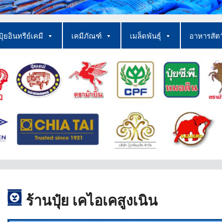
ปุ๋ยอินทรีย์เคมี
เคมีภัณฑ์
เมล็ดพันธุ์
อาหารสัต
ร้านปุ๋ย เคไอ
เคสูงเนิน