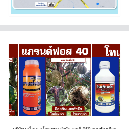
บริษัท เคไอเค อโกรเทรด จำกัด เลขที่ 959 ถนนช้างเผือก