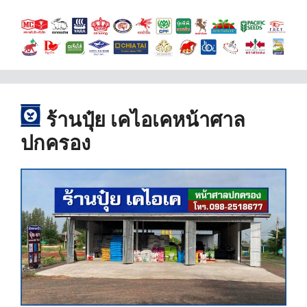
ร้านปุ๋ย
เคไอเคหน้าศาล
ปกครอง