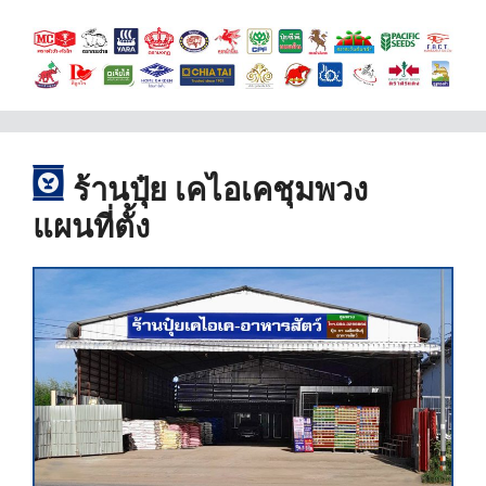
ร้านปุ๋ย เคไอ
เคชุมพวง
แผนที่ตั้ง