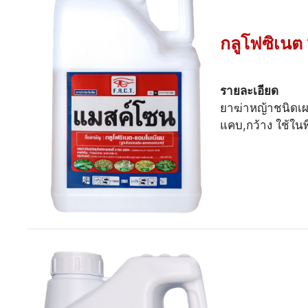
กลูโฟซิเน
รายละเอียด
ยาฆ่าหญ้าชนิดเผา
แคบ,กว้าง ใช้ใน