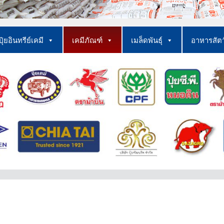
ปุ๋ยอินทรีย์เคมี
เคมีภัณฑ์
เมล็ดพันธุ์
อาหารสัต