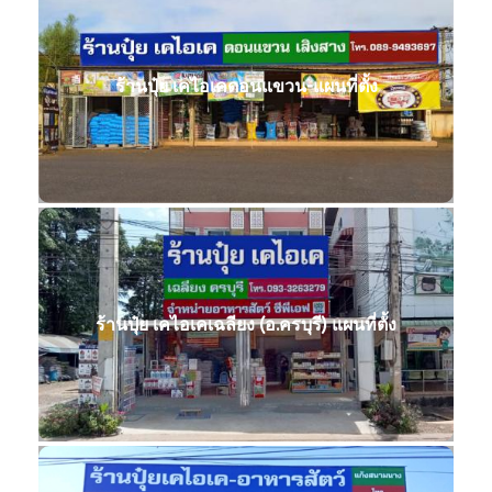
ร้านปุ๋ย เคไอเคดอนแขวน-แผนที่ตั้ง
ร้านปุ๋ย เคไอเคเฉลียง (อ.ครบุรี) แผนที่ตั้ง