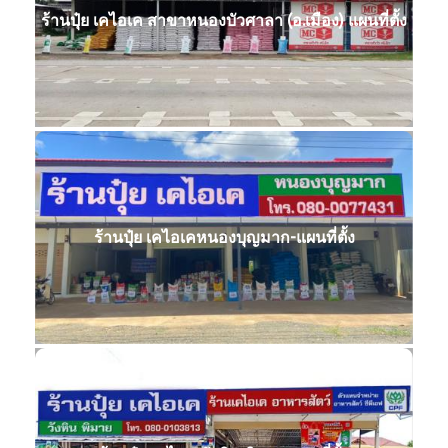
ร้านปุ๋ย เคไอเค สาขาหนองบัวศาลา (อ.เมือง) แผนที่ตั้ง
ร้านปุ๋ย เคไอเคหนองบุญมาก-แผนที่ตั้ง