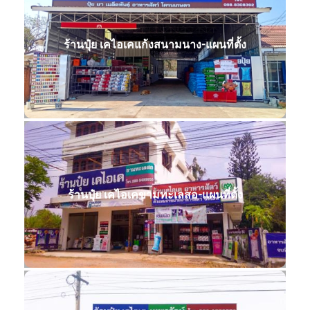
ร้านปุ๋ย เคไอเคแก้งสนามนาง-แผนที่ตั้ง
ร้านปุ๋ย เคไอเคขามทะเลสอ-แผนที่ตั้ง