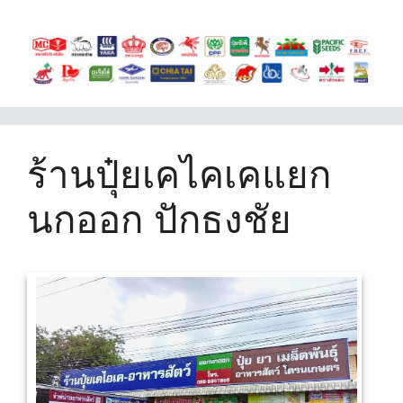
ร้านปุ๋ยเคไคเคแยก
นกออก ปักธงชัย