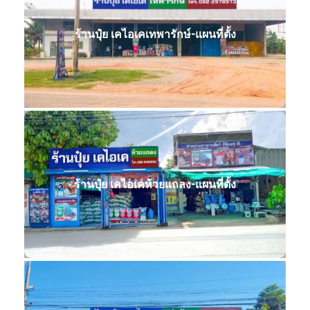
ร้านปุ๋ย เคไอเคเทพารักษ์-แผนที่ตั้ง
ร้านปุ๋ย เคไอเคห้วยแถลง-แผนที่ตั้ง