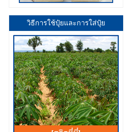
วิธีการใช้ปุ๋ยและการใส่ปุ๋ย